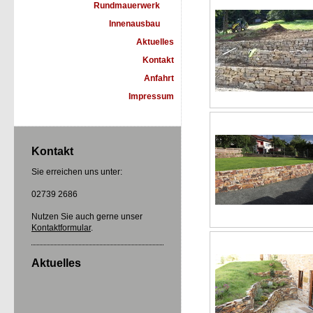
Rundmauerwerk
Innenausbau
Aktuelles
Kontakt
Anfahrt
Impressum
Kontakt
Sie erreichen uns unter:
02739 2686
Nutzen Sie auch gerne unser
Kontaktformular
.
Aktuelles