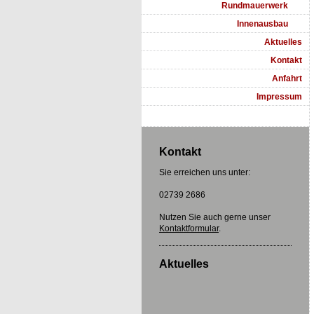
Rundmauerwerk
Innenausbau
Aktuelles
Kontakt
Anfahrt
Impressum
Kontakt
Sie erreichen uns unter:
02739 2686
Nutzen Sie auch gerne unser
Kontaktformular
.
Aktuelles